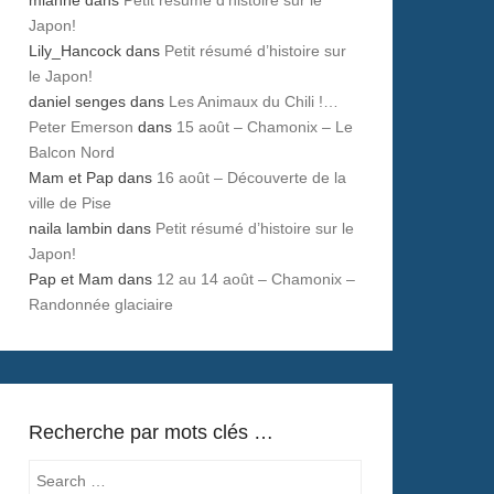
Japon!
Lily_Hancock
dans
Petit résumé d’histoire sur
le Japon!
daniel senges
dans
Les Animaux du Chili !…
Peter Emerson
dans
15 août – Chamonix – Le
Balcon Nord
Mam et Pap
dans
16 août – Découverte de la
ville de Pise
naila lambin
dans
Petit résumé d’histoire sur le
Japon!
Pap et Mam
dans
12 au 14 août – Chamonix –
Randonnée glaciaire
Recherche par mots clés …
Search