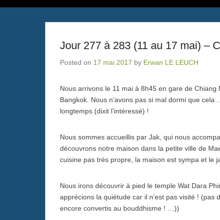
Jour 277 à 283 (11 au 17 mai) – C
Posted on
17 mai 2017
by
Erwan LE LEUCH
Nous arrivons le 11 mai à 8h45 en gare de Chiang M
Bangkok. Nous n’avons pas si mal dormi que cela …
longtemps (dixit l’intéressé) !
Nous sommes accueillis par Jak, qui nous accompag
découvrons notre maison dans la petite ville de Ma
cuisine pas très propre, la maison est sympa et le ja
Nous irons découvrir à pied le temple Wat Dara Phir
apprécions la quiétude car il n’est pas visité ! (p
encore convertis au bouddhisme ! …))