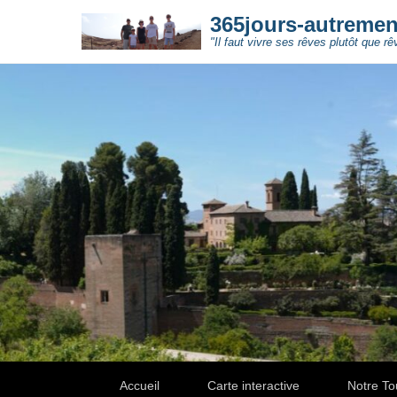
365jours-autreme
"Il faut vivre ses rêves plutôt que rê
Secondary Menu
Accueil
Carte interactive
Notre To