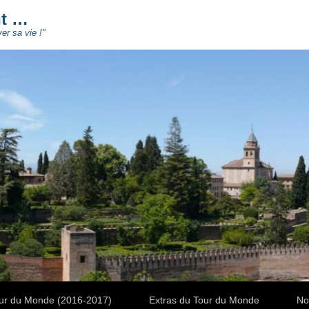
nt …
ver sa vie !"
ur du Monde (2016-2017)
Extras du Tour du Monde
No