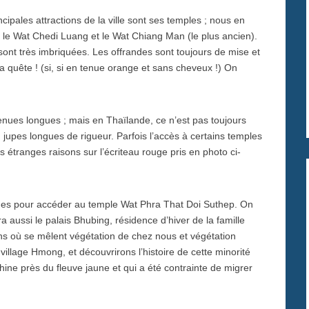
cipales attractions de la ville sont ses temples ; nous en
e), le Wat Chedi Luang et le Wat Chiang Man (le plus ancien).
 sont très imbriquées. Les offrandes sont toujours de mise et
a quête ! (si, si en tenue orange et sans cheveux !) On
enues longues ; mais en Thaïlande, ce n’est pas toujours
 jupes longues de rigueur. Parfois l’accès à certains temples
 étranges raisons sur l’écriteau rouge pris en photo ci-
nes pour accéder au temple Wat Phra That Doi Suthep. On
a aussi le palais Bhubing, résidence d’hiver de la famille
ins où se mêlent végétation de chez nous et végétation
village Hmong, et découvrirons l’histoire de cette minorité
hine près du fleuve jaune et qui a été contrainte de migrer