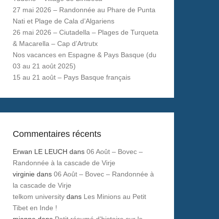
27 mai 2026 – Randonnée au Phare de Punta
Nati et Plage de Cala d’Algariens
26 mai 2026 – Ciutadella – Plages de Turqueta
& Macarella – Cap d’Artrutx
Nos vacances en Espagne & Pays Basque (du
03 au 21 août 2025)
15 au 21 août – Pays Basque français
Commentaires récents
Erwan LE LEUCH
dans
06 Août – Bovec –
Randonnée à la cascade de Virje
virginie
dans
06 Août – Bovec – Randonnée à
la cascade de Virje
telkom university
dans
Les Minions au Petit
Tibet en Inde !
mianne
dans
Petit résumé d’histoire sur le