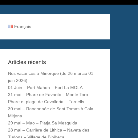
Français
Articles récents
Nos vacances à Minorque (du 26 mai au 01
juin 2026)
01 Juin – Port Mahon – Fort La MOLA
31 mai – Phare de Favaritx – Monte Toro –
Phare et plage de Cavalleria – Fornells
30 mai – Randonnée de Sant Tomas à Cala
Mitjena
29 mai – Mao – Platja Sa Mesquida
28 mai – Carrière de Lithica – Naveta des
Tudons – Village de Binibeca