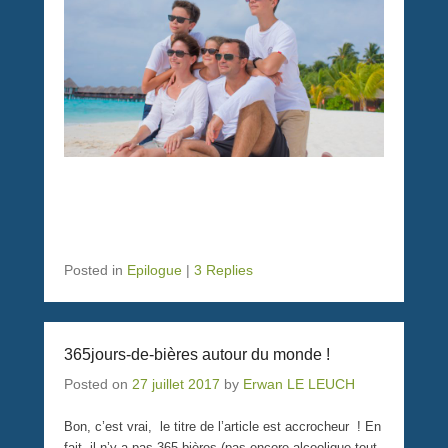
Posted in
Epilogue
|
3 Replies
365jours-de-bières autour du monde !
Posted on
27 juillet 2017
by
Erwan LE LEUCH
Bon, c’est vrai, le titre de l’article est accrocheur ! En
fait, il n’y a pas 365 bières (pas encore alcoolique tout