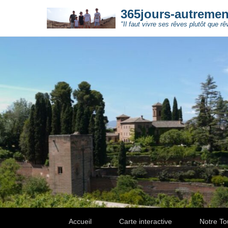
365jours-autreme
"Il faut vivre ses rêves plutôt que rê
Secondary Menu
Accueil
Carte interactive
Notre To