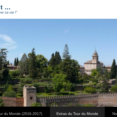
nt …
ver sa vie !"
ur du Monde (2016-2017)
Extras du Tour du Monde
No