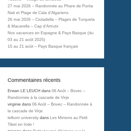
27 mai 2026 – Randonnée au Phare de Punta
Nati et Plage de Cala d’Algariens
26 mai 2026 – Ciutadella – Plages de Turqueta
& Macarella – Cap d’Artrutx
Nos vacances en Espagne & Pays Basque (du
03 au 21 août 2025)
15 au 21 août – Pays Basque français
Commentaires récents
Erwan LE LEUCH
dans
06 Août – Bovec –
Randonnée à la cascade de Virje
virginie
dans
06 Août – Bovec – Randonnée à
la cascade de Virje
telkom university
dans
Les Minions au Petit
Tibet en Inde !
mianne
dans
Petit résumé d’histoire sur le