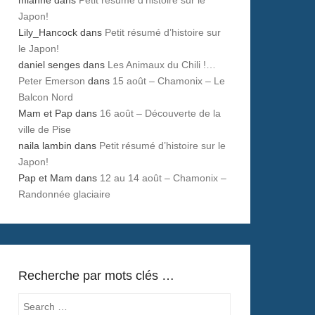
Japon!
Lily_Hancock
dans
Petit résumé d’histoire sur
le Japon!
daniel senges
dans
Les Animaux du Chili !…
Peter Emerson
dans
15 août – Chamonix – Le
Balcon Nord
Mam et Pap
dans
16 août – Découverte de la
ville de Pise
naila lambin
dans
Petit résumé d’histoire sur le
Japon!
Pap et Mam
dans
12 au 14 août – Chamonix –
Randonnée glaciaire
Recherche par mots clés …
Search