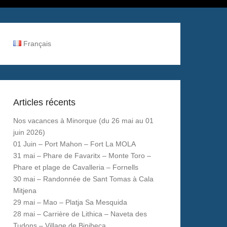
Français
Articles récents
Nos vacances à Minorque (du 26 mai au 01
juin 2026)
01 Juin – Port Mahon – Fort La MOLA
31 mai – Phare de Favaritx – Monte Toro –
Phare et plage de Cavalleria – Fornells
30 mai – Randonnée de Sant Tomas à Cala
Mitjena
29 mai – Mao – Platja Sa Mesquida
28 mai – Carrière de Lithica – Naveta des
Tudons – Village de Binibeca