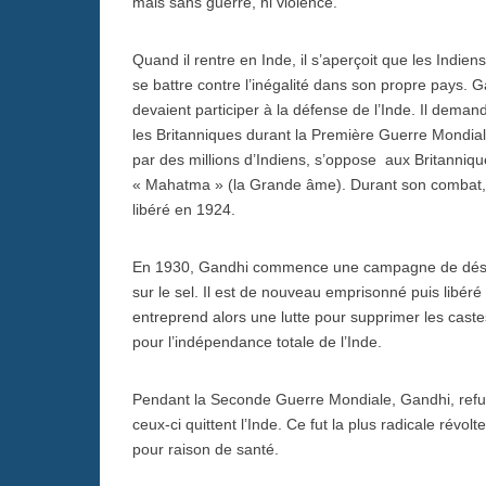
mais sans guerre, ni violence.
Quand il rentre en Inde, il s’aperçoit que les Indien
se battre contre l’inégalité dans son propre pays. G
devaient participer à la défense de l’Inde. Il dema
les Britanniques durant la Première Guerre Mondial
par des millions d’Indiens, s’oppose aux Britanniqu
« Mahatma » (la Grande âme). Durant son combat, i
libéré en 1924.
En 1930, Gandhi commence une campagne de désobé
sur le sel. Il est de nouveau emprisonné puis libér
entreprend alors une lutte pour supprimer les castes
pour l’indépendance totale de l’Inde.
Pendant la Seconde Guerre Mondiale, Gandhi, refus
ceux-ci quittent l’Inde. Ce fut la plus radicale révo
pour raison de santé.