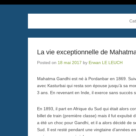
Cat
La vie exceptionnelle de Mahatm
Posted on
18 mai 2017
by
Erwan LE LEUCH
Mahatma Gandhi est né à Pordanbar en 1869. Suivan
avec Kasturbai qui resta son épouse jusqu’à sa mort
3 ans. En revenant en Inde, il exerce sans succès s
En 1893, il part en Afrique du Sud qui était alors com
billet de train (première classe) mais il fut expuls
a été un choc pour Gandhi, et il a alors décidé de s
Sud. Il est resté pendant une vingtaine d’années e