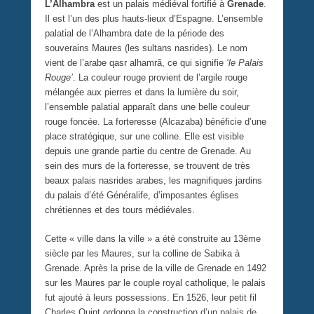
L’Alhambra
est un palais médiéval fortifié à
Grenade
.
Il est l’un des plus hauts-lieux d’Espagne. L’ensemble
palatial de l’Alhambra date de la période des
souverains Maures (les sultans nasrides). Le nom
vient de l’arabe qasr alhamrã, ce qui signifie
‘le Palais
Rouge’
. La couleur rouge provient de l’argile rouge
mélangée aux pierres et dans la lumière du soir,
l’ensemble palatial apparaît dans une belle couleur
rouge foncée. La forteresse (Alcazaba) bénéficie d’une
place stratégique, sur une colline. Elle est visible
depuis une grande partie du centre de Grenade. Au
sein des murs de la forteresse, se trouvent de très
beaux palais nasrides arabes, les magnifiques jardins
du palais d’été Généralife, d’imposantes églises
chrétiennes et des tours médiévales.
Cette « ville dans la ville » a été construite au 13ème
siècle par les Maures, sur la colline de Sabika à
Grenade. Après la prise de la ville de Grenade en 1492
sur les Maures par le couple royal catholique, le palais
fut ajouté à leurs possessions. En 1526, leur petit fil
Charles Quint ordonna la construction d’un palais de