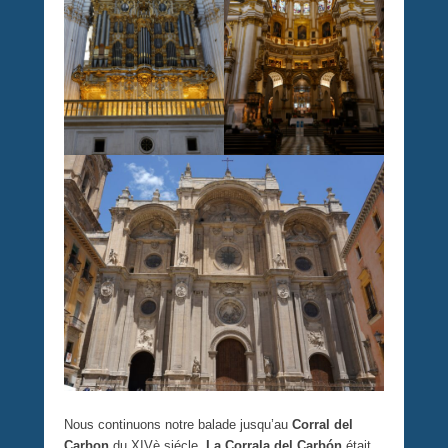
Nous continuons notre balade jusqu’au
Corral del
Carbon
du XIVè siécle.
La Corrala del Carbón
était