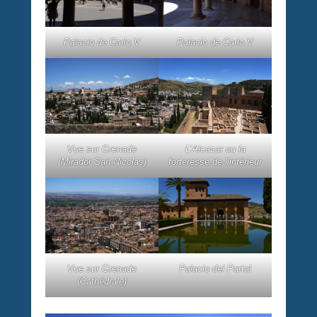
Palacio de Carlo V
Palacio de Carlo V
Vue sur Grenade
L’Alcazar ou la
(Mirador San Nicolas)
forteresse de l’intérieur
Vue sur Grenade
Palacio del Partal
(Cathédrale)