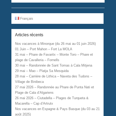
Français
Articles récents
Nos vacances à Minorque (du 26 mai au 01 juin 2026)
01 Juin – Port Mahon – Fort La MOLA
31 mai – Phare de Favaritx – Monte Toro – Phare et
plage de Cavalleria – Fornells
30 mai – Randonnée de Sant Tomas à Cala Mitjena
29 mai – Mao – Platja Sa Mesquida
28 mai – Carrière de Lithica – Naveta des Tudons –
Village de Binibeca
27 mai 2026 – Randonnée au Phare de Punta Nati et
Plage de Cala d’Algariens
26 mai 2026 – Ciutadella – Plages de Turqueta &
Macarella – Cap d’Artrutx
Nos vacances en Espagne & Pays Basque (du 03 au 21
août 2025)