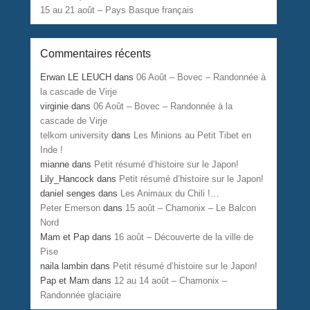
15 au 21 août – Pays Basque français
Commentaires récents
Erwan LE LEUCH
dans
06 Août – Bovec – Randonnée à
la cascade de Virje
virginie
dans
06 Août – Bovec – Randonnée à la
cascade de Virje
telkom university
dans
Les Minions au Petit Tibet en
Inde !
mianne
dans
Petit résumé d’histoire sur le Japon!
Lily_Hancock
dans
Petit résumé d’histoire sur le Japon!
daniel senges
dans
Les Animaux du Chili !…
Peter Emerson
dans
15 août – Chamonix – Le Balcon
Nord
Mam et Pap
dans
16 août – Découverte de la ville de
Pise
naila lambin
dans
Petit résumé d’histoire sur le Japon!
Pap et Mam
dans
12 au 14 août – Chamonix –
Randonnée glaciaire