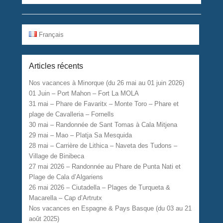
Français
Articles récents
Nos vacances à Minorque (du 26 mai au 01 juin 2026)
01 Juin – Port Mahon – Fort La MOLA
31 mai – Phare de Favaritx – Monte Toro – Phare et
plage de Cavalleria – Fornells
30 mai – Randonnée de Sant Tomas à Cala Mitjena
29 mai – Mao – Platja Sa Mesquida
28 mai – Carrière de Lithica – Naveta des Tudons –
Village de Binibeca
27 mai 2026 – Randonnée au Phare de Punta Nati et
Plage de Cala d’Algariens
26 mai 2026 – Ciutadella – Plages de Turqueta &
Macarella – Cap d’Artrutx
Nos vacances en Espagne & Pays Basque (du 03 au 21
août 2025)