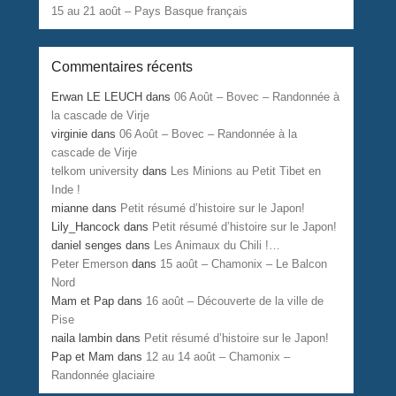
15 au 21 août – Pays Basque français
Commentaires récents
Erwan LE LEUCH
dans
06 Août – Bovec – Randonnée à
la cascade de Virje
virginie
dans
06 Août – Bovec – Randonnée à la
cascade de Virje
telkom university
dans
Les Minions au Petit Tibet en
Inde !
mianne
dans
Petit résumé d’histoire sur le Japon!
Lily_Hancock
dans
Petit résumé d’histoire sur le Japon!
daniel senges
dans
Les Animaux du Chili !…
Peter Emerson
dans
15 août – Chamonix – Le Balcon
Nord
Mam et Pap
dans
16 août – Découverte de la ville de
Pise
naila lambin
dans
Petit résumé d’histoire sur le Japon!
Pap et Mam
dans
12 au 14 août – Chamonix –
Randonnée glaciaire