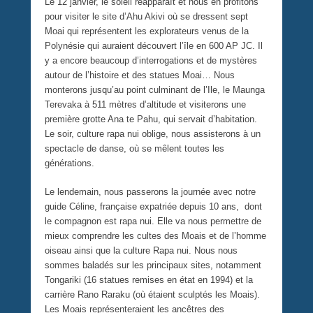
Le 12 janvier, le soleil réapparaît et nous en profitons
pour visiter le site d’Ahu Akivi où se dressent sept
Moai qui représentent les explorateurs venus de la
Polynésie qui auraient découvert l’île en 600 AP JC. Il
y a encore beaucoup d’interrogations et de mystères
autour de l’histoire et des statues Moai… Nous
monterons jusqu’au point culminant de l’Ile, le Maunga
Terevaka à 511 mètres d’altitude et visiterons une
première grotte Ana te Pahu, qui servait d’habitation.
Le soir, culture rapa nui oblige, nous assisterons à un
spectacle de danse, où se mêlent toutes les
générations.
Le lendemain, nous passerons la journée avec notre
guide Céline, française expatriée depuis 10 ans, dont
le compagnon est rapa nui. Elle va nous permettre de
mieux comprendre les cultes des Moais et de l’homme
oiseau ainsi que la culture Rapa nui. Nous nous
sommes baladés sur les principaux sites, notamment
Tongariki (16 statues remises en état en 1994) et la
carrière Rano Raraku (où étaient sculptés les Moais).
Les Moais représenteraient les ancêtres des