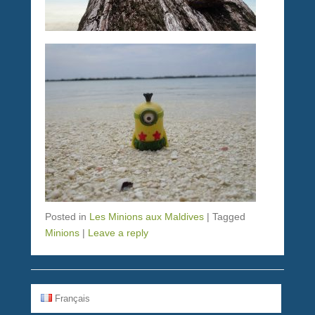
Posted in
Les Minions aux Maldives
|
Tagged
Minions
|
Leave a reply
Français