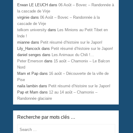
Erwan LE LEUCH
dans
06 Août – Bovec – Randonnée à
la cascade de Virje
virginie
dans
06 Août – Bovec – Randonnée à la
cascade de Virje
telkom university
dans
Les Minions au Petit Tibet en
Inde !
mianne
dans
Petit résumé d’histoire sur le Japon!
Lily_Hancock
dans
Petit résumé d’histoire sur le Japon!
daniel senges
dans
Les Animaux du Chili !…
Peter Emerson
dans
15 août – Chamonix – Le Balcon
Nord
Mam et Pap
dans
16 août – Découverte de la ville de
Pise
naila lambin
dans
Petit résumé d’histoire sur le Japon!
Pap et Mam
dans
12 au 14 août – Chamonix –
Randonnée glaciaire
Recherche par mots clés …
Search