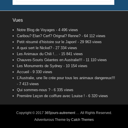
Vues
Notre Blog de Voyages
- 4 496 views
Caribou? Elan? Cerf? Orignal? Renne?
- 64 112 views
Petit résumé d’histoire sur le Japon!
- 29 963 views
A quoi sert le Nickel?
- 27 334 views
Les Animaux du Chili !…
- 15 841 views
Chauves-Souris Géantes en Australie!!!
- 11 110 views
Les Monuments de Sydney
- 10 154 views
Accueil
- 9 330 views
L’Australie, une île crée pour tous les animaux dangereux!!!
- 7 413 views
Qui sommes-nous ?
- 6 335 views
Première Leçon de coiffure avec Louise !
- 6 320 views
Copyright © 2017
365jours-autrement …
All Rights Reserved.
Adventurous Theme by
Catch Themes