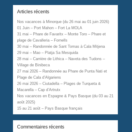
Articles récents
Nos vacances à Minorque (du 26 mai au 01 juin 2026)
01 Juin – Port Mahon – Fort La MOLA
31 mai – Phare de Favaritx – Monte Toro – Phare et
plage de Cavalleria – Fornells
30 mai – Randonnée de Sant Tomas à Cala Mitjena
29 mai – Mao – Platja Sa Mesquida
28 mai – Carrière de Lithica – Naveta des Tudons –
Village de Binibeca
27 mai 2026 – Randonnée au Phare de Punta Nati et
Plage de Cala d’Algariens
26 mai 2026 – Ciutadella – Plages de Turqueta &
Macarella – Cap d’Artrutx
Nos vacances en Espagne & Pays Basque (du 03 au 21
août 2025)
15 au 21 août – Pays Basque français
Commentaires récents