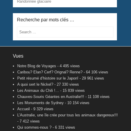
Randonnée glaciaire
Recherche par mots clés …
Search
Vues
Notre Blog de Voyages
- 4 495 views
Caribou? Elan? Cerf? Orignal? Renne?
- 64 106 views
Petit résumé d’histoire sur le Japon!
- 29 961 views
A quoi sert le Nickel?
- 27 330 views
Les Animaux du Chili !…
- 15 839 views
Chauves-Souris Géantes en Australie!!!
- 11 108 views
Les Monuments de Sydney
- 10 154 views
Accueil
- 9 329 views
L’Australie, une île crée pour tous les animaux dangereux!!!
- 7 412 views
Qui sommes-nous ?
- 6 331 views