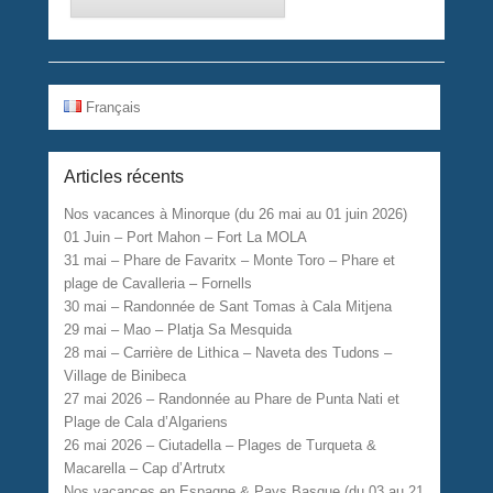
Français
Articles récents
Nos vacances à Minorque (du 26 mai au 01 juin 2026)
01 Juin – Port Mahon – Fort La MOLA
31 mai – Phare de Favaritx – Monte Toro – Phare et
plage de Cavalleria – Fornells
30 mai – Randonnée de Sant Tomas à Cala Mitjena
29 mai – Mao – Platja Sa Mesquida
28 mai – Carrière de Lithica – Naveta des Tudons –
Village de Binibeca
27 mai 2026 – Randonnée au Phare de Punta Nati et
Plage de Cala d’Algariens
26 mai 2026 – Ciutadella – Plages de Turqueta &
Macarella – Cap d’Artrutx
Nos vacances en Espagne & Pays Basque (du 03 au 21