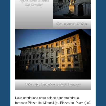
Eglise Santo Stefano
Dei Cavalieri
Cosme 1er de Médicis
Palais des Chevaliers ou de la Caravane
Nous continuons notre balade pour atteindre la
fameuse Piazza dei Miracoli (ou Piazza del Duomo) où