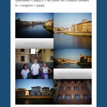
splendides « palazzi » de toutes les couleurs bordent
le « lungarno » (quai).
La rivière Arno
Ponte della Fortezza