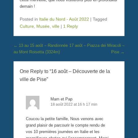
demain !
Posted in
Italie du Nord - Août 2022
|
Tagged
Culture
,
Musée
,
ville
|
1 Reply
Post navigation
←
13 au 15 août – Randonnée
17 août – Piazza dei Miracoli –
au Mont Roisetta (3324m)
Pise
→
One Reply to “16 août – Découverte de la
ville de Pise”
Mam et Pap
18 août 2022 at 16 h 17 min
Coucou la petite famille, Nous venons avec
grand plaisir de parcourir le compte rendu de
vos 10 premières journées en Italie et les