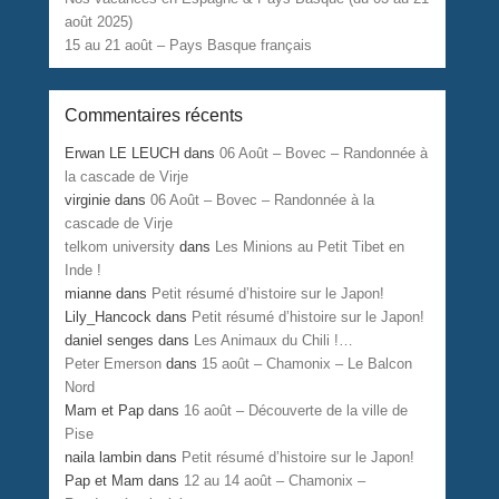
août 2025)
15 au 21 août – Pays Basque français
Commentaires récents
Erwan LE LEUCH
dans
06 Août – Bovec – Randonnée à
la cascade de Virje
virginie
dans
06 Août – Bovec – Randonnée à la
cascade de Virje
telkom university
dans
Les Minions au Petit Tibet en
Inde !
mianne
dans
Petit résumé d’histoire sur le Japon!
Lily_Hancock
dans
Petit résumé d’histoire sur le Japon!
daniel senges
dans
Les Animaux du Chili !…
Peter Emerson
dans
15 août – Chamonix – Le Balcon
Nord
Mam et Pap
dans
16 août – Découverte de la ville de
Pise
naila lambin
dans
Petit résumé d’histoire sur le Japon!
Pap et Mam
dans
12 au 14 août – Chamonix –