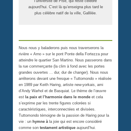
l’université de Pise, qui reste célèbre
aujourd’hui. C’est là qu’enseigna plus tard le
plus célèbre natif de la ville, Gallilée.
Nous nous y baladerons puis nous traverserons la
rivière « Arno » sur le pont Ponte della Fortezza pour
atteindre le quartier San Martino. Nous passerons dans
la rue commerçante (la clim à fond avec les portes
grandes ouvertes … dur, dur de changer). Nous nous
arrêterons devant une fresque « Tuttomondo » réalisée
en 1989 par Keith Haring, artiste new-yorkais, ami
d’Andy Warhol et de Basquiat. Le thème de l’œuvre
est
la paix et l’harmonie dans le monde
et cela
s’exprime par les trente figures colorées si
caractéristiques, interconnectées et divisées.
Tuttomondo témoigne de la passion de Haring pour la
vie : un
hymne à
la joie qui est encore considéré
comme son
testament artistique
aujourd’hui.