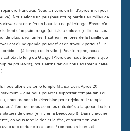
 rejoindre Haridwar. Nous arrivons en fin d’après-midi pour
fleuve). Nous étions un peu (beaucoup) perdus au milieu de
aridwar est en effet un haut lieu de pèlerinage. Erwan n’a
le front d’un point rouge (difficile à enlever !). En tout cas,
ui de plus, a vu fuir les 4 autres membres de la famille qui
ridwar est d’une grande pauvreté et en travaux partout ! Un
 terrible … (à l’image de la ville !) Pour le repas, nous
s cet état le long du Gange ! Alors que nous trouvions que
p de poulet-riz), nous allons devoir nous adapter à cette
…)
sh, nous allons visiter le temple Mansa Devi. Après 20
le « maximum » que nous pouvons supporter compte tenu du
 !), nous prenons la télécabine pour rejoindre le temple.
ssures à l’entrée, nous sommes entraînés à la queue leu leu
es statues de dieux.(et il y en a beaucoup !). Dans chacune
ente, on vous tape le dos et la tête, et surtout on vous
vec une certaine insistance ! (on nous a bien fait