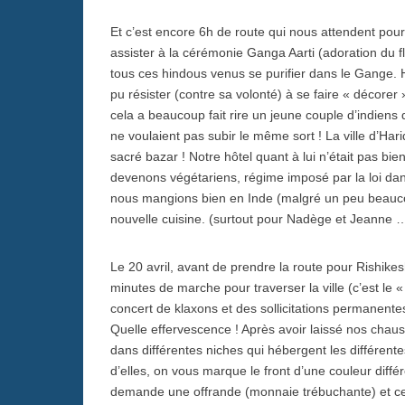
Et c’est encore 6h de route qui nous attendent pour
assister à la cérémonie Ganga Aarti (adoration du 
tous ces hindous venus se purifier dans le Gange. H
pu résister (contre sa volonté) à se faire « décorer » 
cela a beaucoup fait rire un jeune couple d’indiens q
ne voulaient pas subir le même sort ! La ville d’Ha
sacré bazar ! Notre hôtel quant à lui n’était pas bien
devenons végétariens, régime imposé par la loi dan
nous mangions bien en Inde (malgré un peu beaucou
nouvelle cuisine. (surtout pour Nadège et Jeanne 
Le 20 avril, avant de prendre la route pour Rishike
minutes de marche pour traverser la ville (c’est 
concert de klaxons et des sollicitations permanentes
Quelle effervescence ! Après avoir laissé nos chau
dans différentes niches qui hébergent les différent
d’elles, on vous marque le front d’une couleur différ
demande une offrande (monnaie trébuchante) et ce a