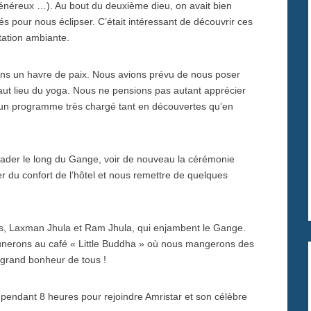
énéreux …). Au bout du deuxième dieu, on avait bien
 pour nous éclipser. C’était intéressant de découvrir ces
tation ambiante.
s un havre de paix. Nous avions prévu de nous poser
aut lieu du yoga. Nous ne pensions pas autant apprécier
s un programme très chargé tant en découvertes qu’en
alader le long du Gange, voir de nouveau la cérémonie
ter du confort de l’hôtel et nous remettre de quelques
us, Laxman Jhula et Ram Jhula, qui enjambent le Gange.
nerons au café « Little Buddha » où nous mangerons des
s grand bonheur de tous !
n pendant 8 heures pour rejoindre Amristar et son célèbre