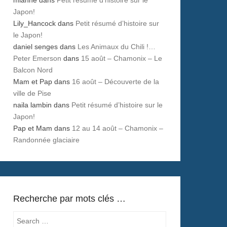
Japon!
Lily_Hancock
dans
Petit résumé d’histoire sur
le Japon!
daniel senges
dans
Les Animaux du Chili !…
Peter Emerson
dans
15 août – Chamonix – Le
Balcon Nord
Mam et Pap
dans
16 août – Découverte de la
ville de Pise
naila lambin
dans
Petit résumé d’histoire sur le
Japon!
Pap et Mam
dans
12 au 14 août – Chamonix –
Randonnée glaciaire
Recherche par mots clés …
Search