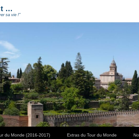
nt …
ver sa vie !"
ur du Monde (2016-2017)
Extras du Tour du Monde
No