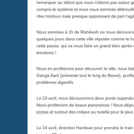
remarquer au début que nous n’étions pas assez g
compris le système et nous nous sommes débrouillés
rites hindous mais presque oppressant de part l’agi
Nous sommes à 1h de Rishikesh où nous découvron
quelques jours dans cette ville réputée comme le h
cette pause, qui va nous faire un grand bien aprè
émotions !
Nous en profiterons pour découvrir la ville, nous b
Ganga Aarti (présente tout le long du fleuve), profi
problèmes digestifs.
Le 23 avril, nous découvrirons deux ponts supend
Nous profiterons de beaux panoramas ! Nous déjeu
pizzas et surtout des crêpes au nutella pour le plu
Le 24 avril, direction Haridwar pour prendre le trai