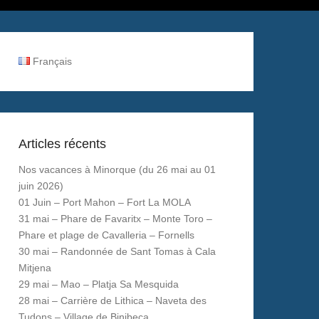
Français
Articles récents
Nos vacances à Minorque (du 26 mai au 01
juin 2026)
01 Juin – Port Mahon – Fort La MOLA
31 mai – Phare de Favaritx – Monte Toro –
Phare et plage de Cavalleria – Fornells
30 mai – Randonnée de Sant Tomas à Cala
Mitjena
29 mai – Mao – Platja Sa Mesquida
28 mai – Carrière de Lithica – Naveta des
Tudons – Village de Binibeca