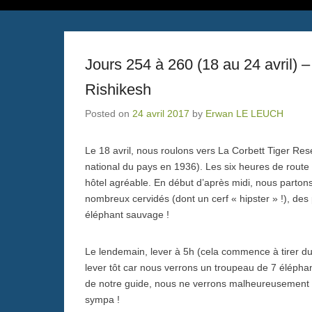
Jours 254 à 260 (18 au 24 avril) –
Rishikesh
Posted on
24 avril 2017
by
Erwan LE LEUCH
Le 18 avril, nous roulons vers La Corbett Tiger Re
national du pays en 1936). Les six heures de rout
hôtel agréable. En début d’après midi, nous parton
nombreux cervidés (dont un cerf « hipster » !), des
éléphant sauvage !
Le lendemain, lever à 5h (cela commence à tirer du
lever tôt car nous verrons un troupeau de 7 éléph
de notre guide, nous ne verrons malheureusement p
sympa !