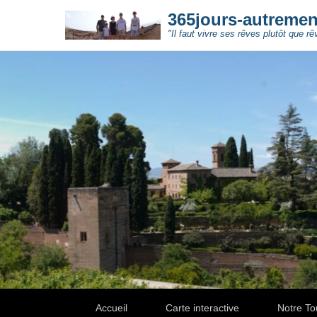
365jours-autreme
"Il faut vivre ses rêves plutôt que rê
Secondary Menu
Accueil
Carte interactive
Notre To