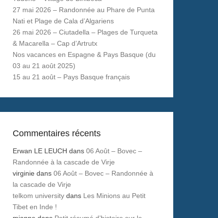
27 mai 2026 – Randonnée au Phare de Punta
Nati et Plage de Cala d’Algariens
26 mai 2026 – Ciutadella – Plages de Turqueta
& Macarella – Cap d’Artrutx
Nos vacances en Espagne & Pays Basque (du
03 au 21 août 2025)
15 au 21 août – Pays Basque français
Commentaires récents
Erwan LE LEUCH
dans
06 Août – Bovec –
Randonnée à la cascade de Virje
virginie
dans
06 Août – Bovec – Randonnée à
la cascade de Virje
telkom university
dans
Les Minions au Petit
Tibet en Inde !
mianne
dans
Petit résumé d’histoire sur le