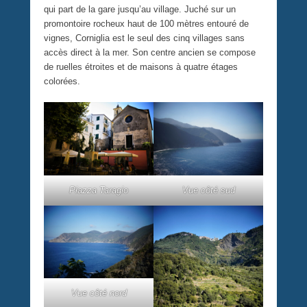
qui part de la gare jusqu’au village. Juché sur un
promontoire rocheux haut de 100 mètres entouré de
vignes, Corniglia est le seul des cinq villages sans
accès direct à la mer. Son centre ancien se compose
de ruelles étroites et de maisons à quatre étages
colorées.
Piazza Taragio
Vue côté sud
Vue côté nord