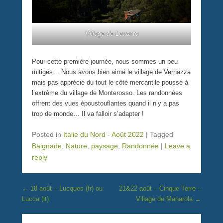
Village de Levanto
Pour cette première journée, nous sommes un peu
mitigés… Nous avons bien aimé le village de Vernazza
mais pas apprécié du tout le côté mercantile poussé à
l’extrème du village de Monterosso. Les randonnées
offrent des vues époustouflantes quand il n’y a pas
trop de monde… Il va falloir s’adapter !
Posted in
Italie du Nord - Août 2022
|
Tagged
Baignade
,
Nature
,
paysage
,
Randonnée
|
Leave a
reply
Post navigation
←
18 août – Lucques (fr) ou
21&22 août – Cinque Terre –
Lucca (it)
Village de Manarola
→