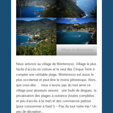
Village de Monterosso
Nous arrivons au village de Monterosso. Village le plus
facile d’accès en voiture et le seul des Cinque Terre à
compter une véritable plage, Monterosso est aussi le
plus occidental et peut-être le moins pittoresque. Alors,
que vous-dire … nous n’avons pas du tout aimé ce
village pour plusieurs raisons : une foule de dingues, la
privatisation des plages à outrance (toutes complètes
et peu d’accès à la mer) et des commerces partout
(pour consommer à fond !) – Pas du tout notre trip ! Un
peu de déception…