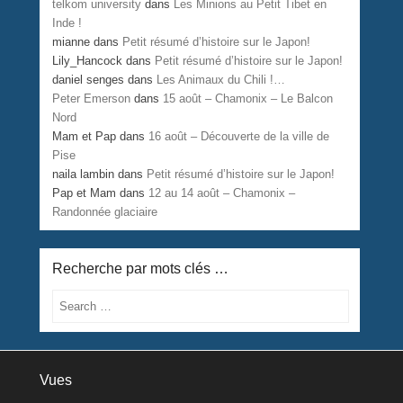
telkom university
dans
Les Minions au Petit Tibet en
Inde !
mianne
dans
Petit résumé d’histoire sur le Japon!
Lily_Hancock
dans
Petit résumé d’histoire sur le Japon!
daniel senges
dans
Les Animaux du Chili !…
Peter Emerson
dans
15 août – Chamonix – Le Balcon
Nord
Mam et Pap
dans
16 août – Découverte de la ville de
Pise
naila lambin
dans
Petit résumé d’histoire sur le Japon!
Pap et Mam
dans
12 au 14 août – Chamonix –
Randonnée glaciaire
Recherche par mots clés …
Search
Vues