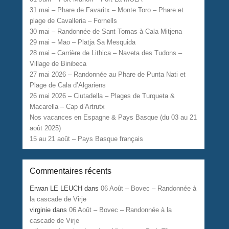
31 mai – Phare de Favaritx – Monte Toro – Phare et
plage de Cavalleria – Fornells
30 mai – Randonnée de Sant Tomas à Cala Mitjena
29 mai – Mao – Platja Sa Mesquida
28 mai – Carrière de Lithica – Naveta des Tudons –
Village de Binibeca
27 mai 2026 – Randonnée au Phare de Punta Nati et
Plage de Cala d’Algariens
26 mai 2026 – Ciutadella – Plages de Turqueta &
Macarella – Cap d’Artrutx
Nos vacances en Espagne & Pays Basque (du 03 au 21
août 2025)
15 au 21 août – Pays Basque français
Commentaires récents
Erwan LE LEUCH
dans
06 Août – Bovec – Randonnée à
la cascade de Virje
virginie
dans
06 Août – Bovec – Randonnée à la
cascade de Virje