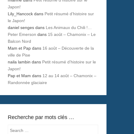
Japon!
Lily_Hancock
dans
Petit résumé d’histoire sur
le Japon!
daniel senges
dans
Les Animaux du Chili !…
Peter Emerson
dans
15 août – Chamonix – Le
Balcon Nord
Mam et Pap
dans
16 août – Découverte de la
ville de Pise
naila lambin
dans
Petit résumé d’histoire sur le
Japon!
Pap et Mam
dans
12 au 14 août – Chamonix –
Randonnée glaciaire
Recherche par mots clés …
Search