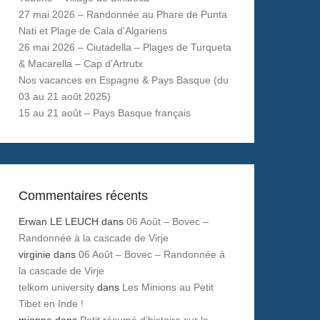
27 mai 2026 – Randonnée au Phare de Punta
Nati et Plage de Cala d’Algariens
26 mai 2026 – Ciutadella – Plages de Turqueta
& Macarella – Cap d’Artrutx
Nos vacances en Espagne & Pays Basque (du
03 au 21 août 2025)
15 au 21 août – Pays Basque français
Commentaires récents
Erwan LE LEUCH
dans
06 Août – Bovec –
Randonnée à la cascade de Virje
virginie
dans
06 Août – Bovec – Randonnée à
la cascade de Virje
telkom university
dans
Les Minions au Petit
Tibet en Inde !
mianne
dans
Petit résumé d’histoire sur le