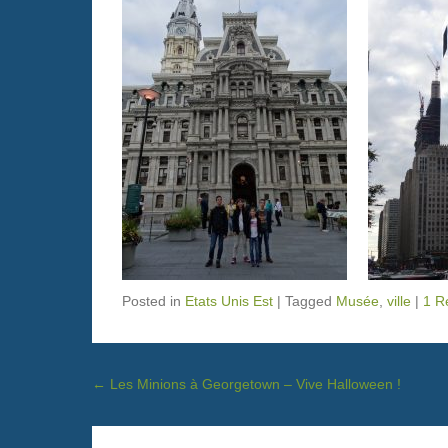
Posted in
Etats Unis Est
|
Tagged
Musée
,
ville
|
1 R
Post navigation
←
Les Minions à Georgetown – Vive Halloween !