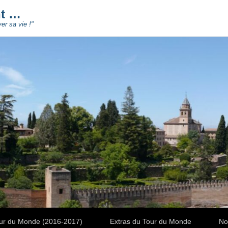
nt …
ver sa vie !"
ur du Monde (2016-2017)
Extras du Tour du Monde
No