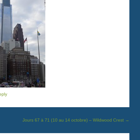
eply
Jours 67 à 71 (10 au 14 octobre) – Wildwood Crest
→