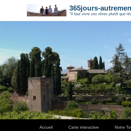
365jours-autreme
"Il faut vivre ses rêves plutôt que rê
Secondary Menu
Accueil
Carte interactive
Notre To