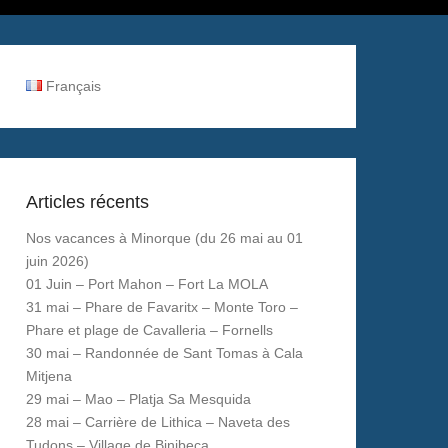
Français
Articles récents
Nos vacances à Minorque (du 26 mai au 01
juin 2026)
01 Juin – Port Mahon – Fort La MOLA
31 mai – Phare de Favaritx – Monte Toro –
Phare et plage de Cavalleria – Fornells
30 mai – Randonnée de Sant Tomas à Cala
Mitjena
29 mai – Mao – Platja Sa Mesquida
28 mai – Carrière de Lithica – Naveta des
Tudons – Village de Binibeca