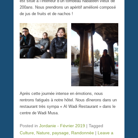
est situé à l’intérieur d’un tombeau nabatéen vieux de
200ans. Nous prendrons un apéritif amélioré composé
de jus de fruits et de nachos !
Après cette journée intense en émotions, nous
rentrons fatigués à notre hôtel. Nous dînerons dans un
restaurant très sympa « Al Wadi Restaurant » dans le
centre de Wadi Musa.
Posted in
Jordanie - Février 2019
|
Tagged
Culture
,
Nature
,
paysage
,
Randonnée
|
Leave a