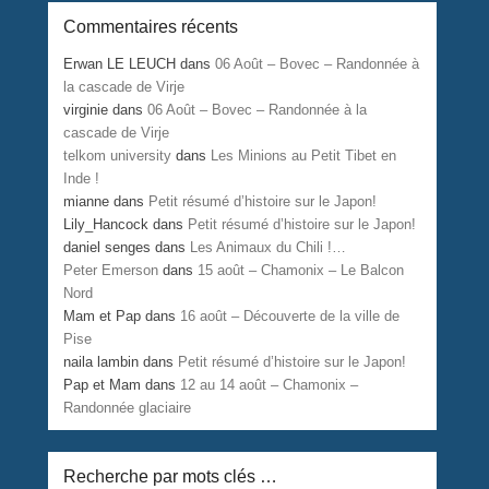
Commentaires récents
Erwan LE LEUCH
dans
06 Août – Bovec – Randonnée à
la cascade de Virje
virginie
dans
06 Août – Bovec – Randonnée à la
cascade de Virje
telkom university
dans
Les Minions au Petit Tibet en
Inde !
mianne
dans
Petit résumé d’histoire sur le Japon!
Lily_Hancock
dans
Petit résumé d’histoire sur le Japon!
daniel senges
dans
Les Animaux du Chili !…
Peter Emerson
dans
15 août – Chamonix – Le Balcon
Nord
Mam et Pap
dans
16 août – Découverte de la ville de
Pise
naila lambin
dans
Petit résumé d’histoire sur le Japon!
Pap et Mam
dans
12 au 14 août – Chamonix –
Randonnée glaciaire
Recherche par mots clés …