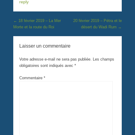
reply
Post navigation
←
18 février 2019 – La Mer
20 février 2019 – Pétra et le
Morte et la route du Roi
désert du Wadi Rum
→
Laisser un commentaire
Votre adresse e-mail ne sera pas publiée.
Les champs
obligatoires sont indiqués avec
*
Commentaire
*