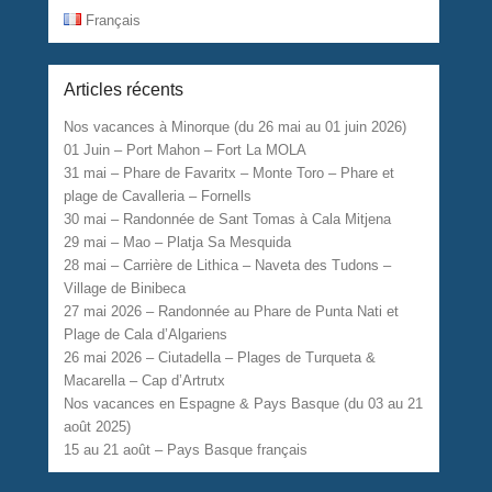
Français
Articles récents
Nos vacances à Minorque (du 26 mai au 01 juin 2026)
01 Juin – Port Mahon – Fort La MOLA
31 mai – Phare de Favaritx – Monte Toro – Phare et
plage de Cavalleria – Fornells
30 mai – Randonnée de Sant Tomas à Cala Mitjena
29 mai – Mao – Platja Sa Mesquida
28 mai – Carrière de Lithica – Naveta des Tudons –
Village de Binibeca
27 mai 2026 – Randonnée au Phare de Punta Nati et
Plage de Cala d’Algariens
26 mai 2026 – Ciutadella – Plages de Turqueta &
Macarella – Cap d’Artrutx
Nos vacances en Espagne & Pays Basque (du 03 au 21
août 2025)
15 au 21 août – Pays Basque français