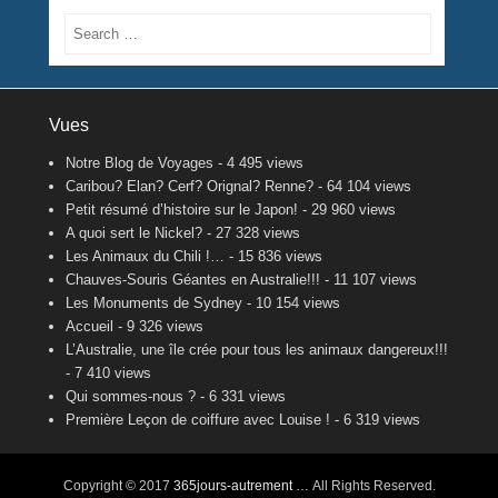
Search
Vues
Notre Blog de Voyages
- 4 495 views
Caribou? Elan? Cerf? Orignal? Renne?
- 64 104 views
Petit résumé d’histoire sur le Japon!
- 29 960 views
A quoi sert le Nickel?
- 27 328 views
Les Animaux du Chili !…
- 15 836 views
Chauves-Souris Géantes en Australie!!!
- 11 107 views
Les Monuments de Sydney
- 10 154 views
Accueil
- 9 326 views
L’Australie, une île crée pour tous les animaux dangereux!!!
- 7 410 views
Qui sommes-nous ?
- 6 331 views
Première Leçon de coiffure avec Louise !
- 6 319 views
Copyright © 2017
365jours-autrement …
All Rights Reserved.