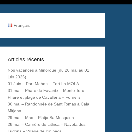
Français
Articles récents
Nos vacances à Minorque (du 26 mai au 01
juin 2026)
01 Juin – Port Mahon – Fort La MOLA
31 mai – Phare de Favaritx – Monte Toro –
Phare et plage de Cavalleria – Fornells
30 mai – Randonnée de Sant Tomas à Cala
Mitjena
29 mai – Mao – Platja Sa Mesquida
28 mai – Carrière de Lithica – Naveta des
Tudons – Village de Binibeca