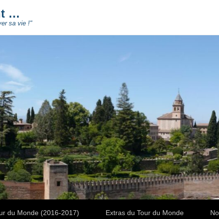
nt …
ver sa vie !"
ur du Monde (2016-2017)
Extras du Tour du Monde
No