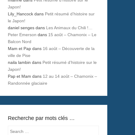
Japon!
Lily_Hancock
dans
Petit résumé d’histoire sur
le Japon!
daniel senges
dans
Les Animaux du Chili !…
Peter Emerson
dans
15 août – Chamonix – Le
Balcon Nord
Mam et Pap
dans
16 août – Découverte de la
ville de Pise
naila lambin
dans
Petit résumé d’histoire sur le
Japon!
Pap et Mam
dans
12 au 14 août – Chamonix –
Randonnée glaciaire
Recherche par mots clés …
Search