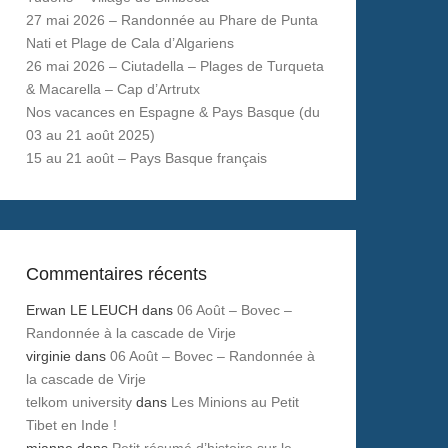
27 mai 2026 – Randonnée au Phare de Punta
Nati et Plage de Cala d’Algariens
26 mai 2026 – Ciutadella – Plages de Turqueta
& Macarella – Cap d’Artrutx
Nos vacances en Espagne & Pays Basque (du
03 au 21 août 2025)
15 au 21 août – Pays Basque français
Commentaires récents
Erwan LE LEUCH
dans
06 Août – Bovec –
Randonnée à la cascade de Virje
virginie
dans
06 Août – Bovec – Randonnée à
la cascade de Virje
telkom university
dans
Les Minions au Petit
Tibet en Inde !
mianne
dans
Petit résumé d’histoire sur le