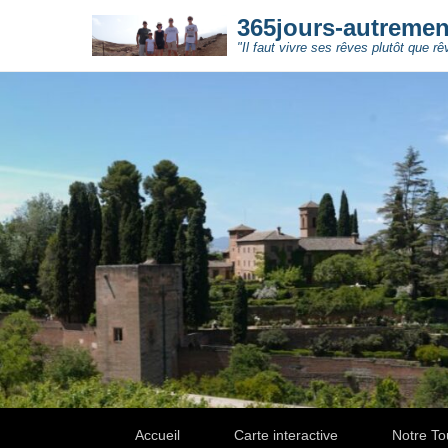
365jours-autreme
"Il faut vivre ses rêves plutôt que rê
Secondary Menu
Accueil
Carte interactive
Notre To