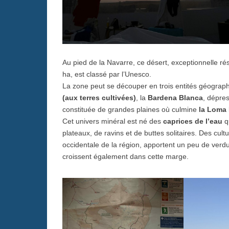
Au pied de la Navarre, ce désert, exceptionnelle ré
ha, est classé par l’Unesco.
La zone peut se découper en trois entités géograp
(aux terres cultivées)
, la
Bardena Blanca
, dépre
constituée de grandes plaines où culmine
la Loma 
Cet univers minéral est né des
caprices de l’eau
q
plateaux, de ravins et de buttes solitaires. Des cult
occidentale de la région, apportent un peu de ver
croissent également dans cette marge.