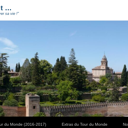
nt …
ver sa vie !"
ur du Monde (2016-2017)
Extras du Tour du Monde
No