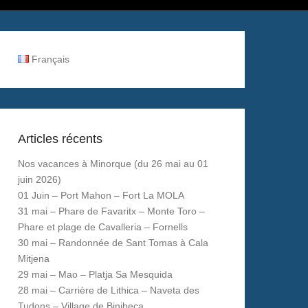
Français
Articles récents
Nos vacances à Minorque (du 26 mai au 01
juin 2026)
01 Juin – Port Mahon – Fort La MOLA
31 mai – Phare de Favaritx – Monte Toro –
Phare et plage de Cavalleria – Fornells
30 mai – Randonnée de Sant Tomas à Cala
Mitjena
29 mai – Mao – Platja Sa Mesquida
28 mai – Carrière de Lithica – Naveta des
Tudons – Village de Binibeca