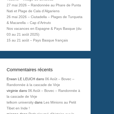
27 mai 2026 – Randonnée au Phare de Punta
Nati et Plage de Cala d’Algariens
26 mai 2026 – Ciutadella – Plages de Turqueta
& Macarella – Cap d’Artrutx
Nos vacances en Espagne & Pays Basque (du
03 au 21 août 2025)
15 au 21 août – Pays Basque français
Commentaires récents
Erwan LE LEUCH
dans
06 Août – Bovec –
Randonnée à la cascade de Virje
virginie
dans
06 Août – Bovec – Randonnée à
la cascade de Virje
telkom university
dans
Les Minions au Petit
Tibet en Inde !
mianne
dans
Petit résumé d’histoire sur le