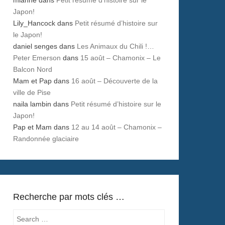
Japon!
Lily_Hancock
dans
Petit résumé d’histoire sur
le Japon!
daniel senges
dans
Les Animaux du Chili !…
Peter Emerson
dans
15 août – Chamonix – Le
Balcon Nord
Mam et Pap
dans
16 août – Découverte de la
ville de Pise
naila lambin
dans
Petit résumé d’histoire sur le
Japon!
Pap et Mam
dans
12 au 14 août – Chamonix –
Randonnée glaciaire
Recherche par mots clés …
Search