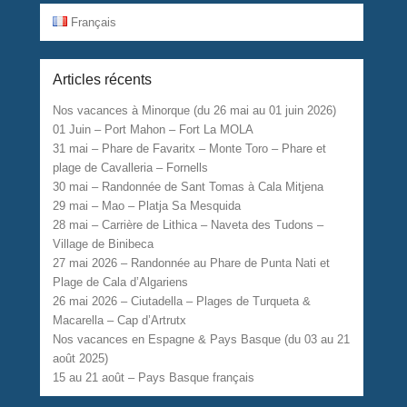
Français
Articles récents
Nos vacances à Minorque (du 26 mai au 01 juin 2026)
01 Juin – Port Mahon – Fort La MOLA
31 mai – Phare de Favaritx – Monte Toro – Phare et
plage de Cavalleria – Fornells
30 mai – Randonnée de Sant Tomas à Cala Mitjena
29 mai – Mao – Platja Sa Mesquida
28 mai – Carrière de Lithica – Naveta des Tudons –
Village de Binibeca
27 mai 2026 – Randonnée au Phare de Punta Nati et
Plage de Cala d’Algariens
26 mai 2026 – Ciutadella – Plages de Turqueta &
Macarella – Cap d’Artrutx
Nos vacances en Espagne & Pays Basque (du 03 au 21
août 2025)
15 au 21 août – Pays Basque français