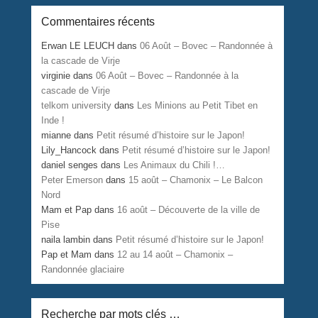
Commentaires récents
Erwan LE LEUCH
dans
06 Août – Bovec – Randonnée à
la cascade de Virje
virginie
dans
06 Août – Bovec – Randonnée à la
cascade de Virje
telkom university
dans
Les Minions au Petit Tibet en
Inde !
mianne
dans
Petit résumé d’histoire sur le Japon!
Lily_Hancock
dans
Petit résumé d’histoire sur le Japon!
daniel senges
dans
Les Animaux du Chili !…
Peter Emerson
dans
15 août – Chamonix – Le Balcon
Nord
Mam et Pap
dans
16 août – Découverte de la ville de
Pise
naila lambin
dans
Petit résumé d’histoire sur le Japon!
Pap et Mam
dans
12 au 14 août – Chamonix –
Randonnée glaciaire
Recherche par mots clés …