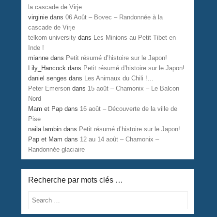
la cascade de Virje
virginie
dans
06 Août – Bovec – Randonnée à la
cascade de Virje
telkom university
dans
Les Minions au Petit Tibet en
Inde !
mianne
dans
Petit résumé d’histoire sur le Japon!
Lily_Hancock
dans
Petit résumé d’histoire sur le Japon!
daniel senges
dans
Les Animaux du Chili !…
Peter Emerson
dans
15 août – Chamonix – Le Balcon
Nord
Mam et Pap
dans
16 août – Découverte de la ville de
Pise
naila lambin
dans
Petit résumé d’histoire sur le Japon!
Pap et Mam
dans
12 au 14 août – Chamonix –
Randonnée glaciaire
Recherche par mots clés …
Search