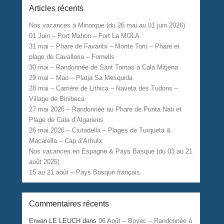
Articles récents
Nos vacances à Minorque (du 26 mai au 01 juin 2026)
01 Juin – Port Mahon – Fort La MOLA
31 mai – Phare de Favaritx – Monte Toro – Phare et
plage de Cavalleria – Fornells
30 mai – Randonnée de Sant Tomas à Cala Mitjena
29 mai – Mao – Platja Sa Mesquida
28 mai – Carrière de Lithica – Naveta des Tudons –
Village de Binibeca
27 mai 2026 – Randonnée au Phare de Punta Nati et
Plage de Cala d’Algariens
26 mai 2026 – Ciutadella – Plages de Turqueta &
Macarella – Cap d’Artrutx
Nos vacances en Espagne & Pays Basque (du 03 au 21
août 2025)
15 au 21 août – Pays Basque français
Commentaires récents
Erwan LE LEUCH
dans
06 Août – Bovec – Randonnée à