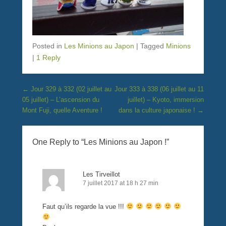
Posted in
Les Minions au Japon
|
Tagged
Minions
|
1 Reply
Post navigation
←
Jour 329 à 332 (02 juillet au
Jour 333 à 338 (06 juillet au 11
05 juillet) – L’ascension du
juillet) – Kyoto, immersion
Mont Fuji, quelle Aventure !
dans la culture japonaise !
→
One Reply to “Les Minions au Japon !”
Les Tirveillot
7 juillet 2017 at 18 h 27 min
Faut qu’ils regarde la vue !!!