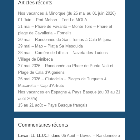
Articles récents
Nos vacances à Minorque (du 26 mai au 01 juin 2026)
01 Juin – Port Mahon – Fort La MOLA
31 mai – Phare de Favaritx – Monte Toro – Phare et
plage de Cavalleria – Fornells
30 mai – Randonnée de Sant Tomas à Cala Mitjena
29 mai – Mao – Platja Sa Mesquida
28 mai – Carrière de Lithica – Naveta des Tudons –
Village de Binibeca
27 mai 2026 – Randonnée au Phare de Punta Nati et
Plage de Cala d’Algariens
26 mai 2026 – Ciutadella – Plages de Turqueta &
Macarella – Cap d’Artrutx
Nos vacances en Espagne & Pays Basque (du 03 au 21
août 2025)
15 au 21 août – Pays Basque français
Commentaires récents
Erwan LE LEUCH
dans
06 Août – Bovec – Randonnée à