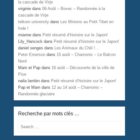
la cascade de Virje
virginie
dans
06 Août – Bovec – Randonnée à la
cascade de Virje
telkom university
dans
Les Minions au Petit Tibet en
Inde !
mianne
dans
Petit résumé d’histoire sur le Japon!
Lily_Hancock
dans
Petit résumé d’histoire sur le Japon!
daniel senges
dans
Les Animaux du Chili !…
Peter Emerson
dans
15 août – Chamonix – Le Balcon
Nord
Mam et Pap
dans
16 août – Découverte de la ville de
Pise
naila lambin
dans
Petit résumé d’histoire sur le Japon!
Pap et Mam
dans
12 au 14 août – Chamonix –
Randonnée glaciaire
Recherche par mots clés …
Search